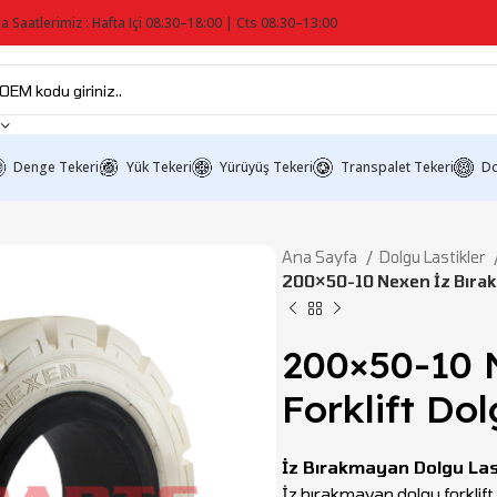
a Saatlerimiz : Hafta Içi 08:30–18:00 | Cts 08:30–13:00
Denge Tekeri
Yük Tekeri
Yürüyüş Tekeri
Transpalet Tekeri
Do
Ana Sayfa
Dolgu Lastikler
200×50-10 Nexen İz Bırakm
200×50-10 
Forklift Dol
İz Bırakmayan Dolgu Las
İz bırakmayan dolgu forklift la