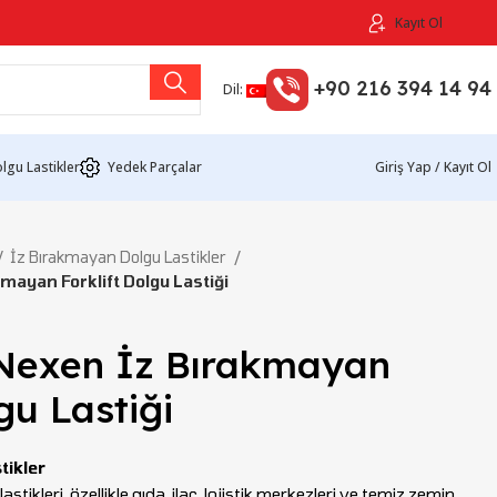
Kayıt Ol
+90 216 394 14 94
Dil:
lgu Lastikler
Yedek Parçalar
Giriş Yap / Kayıt Ol
İz Bırakmayan Dolgu Lastikler
ayan Forklift Dolgu Lastiği
Nexen İz Bırakmayan
gu Lastiği
tikler
stikleri, özellikle gıda, ilaç, lojistik merkezleri ve temiz zemin