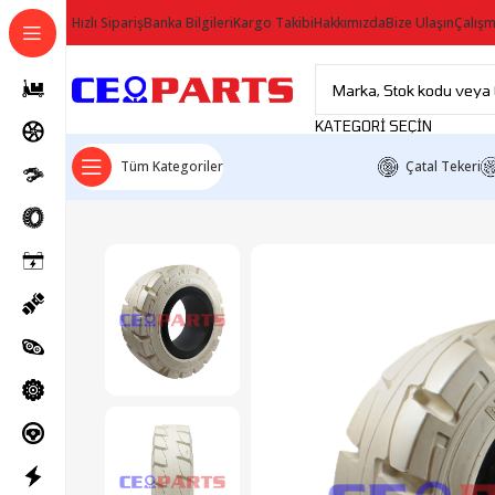
Hızlı Sipariş
Banka Bilgileri
Kargo Takibi
Hakkımızda
Bize Ulaşın
Çalışm
KATEGORI SEÇIN
Tüm Kategoriler
Çatal Tekeri