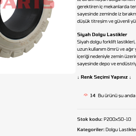
gerektiren iç mekanlarda ter
sayesinde zeminde iz bırakma
düşük titreşim ve güvenli y
Siyah Dolgu Lastikler
Siyah dolgu forklift lastikle
uzun kullanım ömrü ve ağır 
içeriği nedeniyle zemin üzerin
sayesinde depo ve endüstriyel
↓ Renk Seçimi Yapınız ↓
14
Bu ürünü şu anda i
Stok kodu:
P200x50-10
Kategoriler:
Dolgu Lastikle