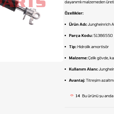
dayanımlı malzemeden üretil
Özellikler:
Ürün Adı:
Jungheinrich 
Parça Kodu:
51386550
Tip:
Hidrolik amortisör
Malzeme:
Çelik gövde, k
Kullanım Alanı:
Jungheinr
Avantaj:
Titreşim azaltma
14
Bu ürünü şu anda i