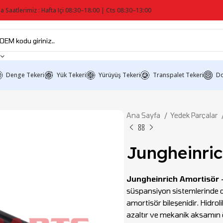
a Saatlerimiz : Hafta Içi 08:30–18:00 | Cts 08:30–13:00
Denge Tekeri
Yük Tekeri
Yürüyüş Tekeri
Transpalet Tekeri
Do
Ana Sayfa
Yedek Parçalar
Jungheinri
Jungheinrich Amortisör
süspansiyon sistemlerinde da
amortisör bileşenidir. Hidrol
azaltır ve mekanik aksamın