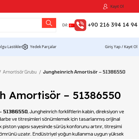
Kayıt Ol
+90 216 394 14 94
Dil:
lgu Lastikler
Yedek Parçalar
Giriş Yap / Kayıt Ol
Amortisör Grubu
Jungheinrich Amortisör – 51386550
ch Amortisör – 51386550
 – 51386550
, Jungheinrich forkliftlerin kabin, direksiyon ve
rbe ve titreşimleri sönümlemek için tasarlanmış orijinal
ik piston yapısı sayesinde sürüş konforunu artırır, titreşimi
 ömrünü uzatır. Endüstriyel yoğun kullanıma uygun yüksek