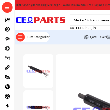
Hızlı Sipariş
Banka Bilgileri
Kargo Takibi
Hakkımızda
Bize Ulaşın
Çalışm
KATEGORI SEÇIN
Tüm Kategoriler
Çatal Tekeri