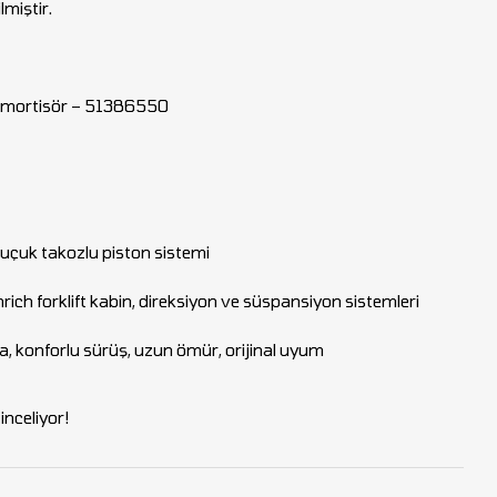
miştir.
Amortisör – 51386550
auçuk takozlu piston sistemi
ich forklift kabin, direksiyon ve süspansiyon sistemleri
, konforlu sürüş, uzun ömür, orijinal uyum
nceliyor!