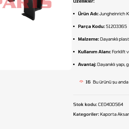
Özellikler:
Ürün Adı:
Jungheinrich 
Parça Kodu:
51203365
Malzeme:
Dayanıklı plas
Kullanım Alanı:
Forklift
Avantaj:
Dayanıklı yapı, 
16
Bu ürünü şu anda i
Stok kodu:
CEO400564
Kategoriler:
Kaporta Aksa