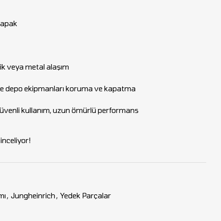
Kapak
tik veya metal alaşım
 ve depo ekipmanları koruma ve kapatma
güvenli kullanım, uzun ömürlü performans
nceliyor!
mı
,
Jungheinrich
,
Yedek Parçalar