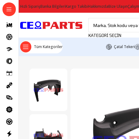
Hızlı Sipariş
Banka Bilgileri
Kargo Takibi
Hakkımızda
Bize Ulaşın
Çalışm
KATEGORI SEÇIN
Tüm Kategoriler
Çatal Tekeri