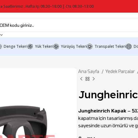
a Saatlerimiz : Hafta Içi 08:30–18:00 | Cts 08:30–13:00
Denge Tekeri
Yük Tekeri
Yürüyüş Tekeri
Transpalet Tekeri
Do
Ana Sayfa
Yedek Parçalar
Jungheinri
Jungheinrich Kapak – 5
kapatma için tasarlanmış day
sayesinde uzun ömürlü ve gü