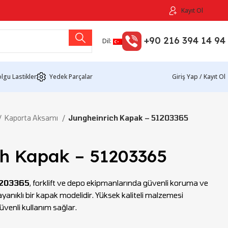
Kayıt Ol
+90 216 394 14 94
Dil:
lgu Lastikler
Yedek Parçalar
Giriş Yap / Kayıt Ol
Kaporta Aksamı
Jungheinrich Kapak – 51203365
ch Kapak – 51203365
1203365
, forklift ve depo ekipmanlarında güvenli koruma ve
anıklı bir kapak modelidir. Yüksek kaliteli malzemesi
venli kullanım sağlar.