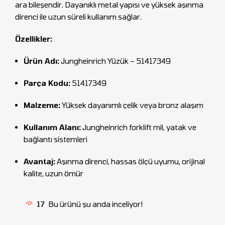
ara bileşendir. Dayanıklı metal yapısı ve yüksek aşınma
direnci ile uzun süreli kullanım sağlar.
Özellikler:
Ürün Adı:
Jungheinrich Yüzük – 51417349
Parça Kodu:
51417349
Malzeme:
Yüksek dayanımlı çelik veya bronz alaşım
Kullanım Alanı:
Jungheinrich forklift mil, yatak ve
bağlantı sistemleri
Avantaj:
Aşınma direnci, hassas ölçü uyumu, orijinal
kalite, uzun ömür
17
Bu ürünü şu anda inceliyor!