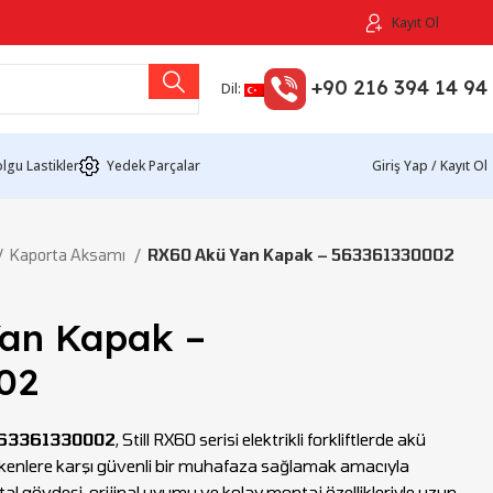
Kayıt Ol
+90 216 394 14 94
Dil:
lgu Lastikler
Yedek Parçalar
Giriş Yap / Kayıt Ol
Kaporta Aksamı
RX60 Akü Yan Kapak – 563361330002
an Kapak –
02
563361330002
, Still RX60 serisi elektrikli forkliftlerde akü
kenlere karşı güvenli bir muhafaza sağlamak amacıyla
tal gövdesi, orijinal uyumu ve kolay montaj özellikleriyle uzun