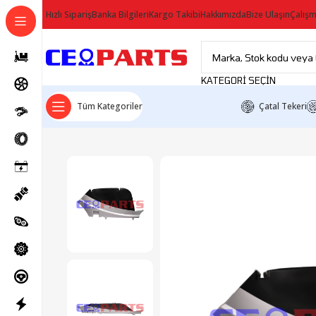
Hızlı Sipariş
Banka Bilgileri
Kargo Takibi
Hakkımızda
Bize Ulaşın
Çalışm
KATEGORI SEÇIN
Tüm Kategoriler
Çatal Tekeri