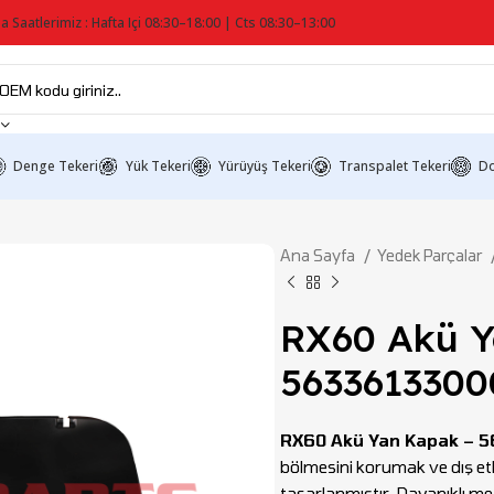
a Saatlerimiz : Hafta Içi 08:30–18:00 | Cts 08:30–13:00
Denge Tekeri
Yük Tekeri
Yürüyüş Tekeri
Transpalet Tekeri
Do
Ana Sayfa
Yedek Parçalar
RX60 Akü Y
5633613300
RX60 Akü Yan Kapak – 
bölmesini korumak ve dış et
tasarlanmıştır. Dayanıklı me