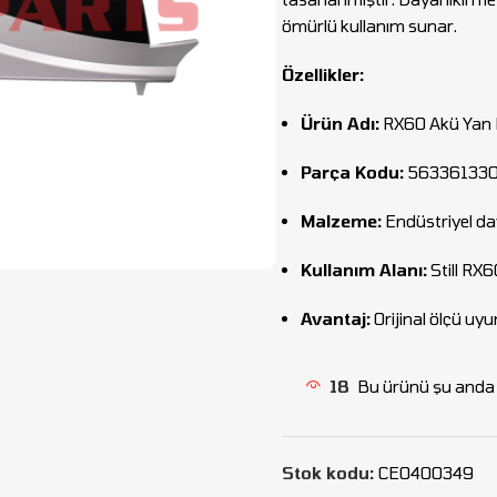
ömürlü kullanım sunar.
Özellikler:
Ürün Adı:
RX60 Akü Yan
Parça Kodu:
56336133
Malzeme:
Endüstriyel day
Kullanım Alanı:
Still RX6
Avantaj:
Orijinal ölçü uy
18
Bu ürünü şu anda i
Stok kodu:
CEO400349