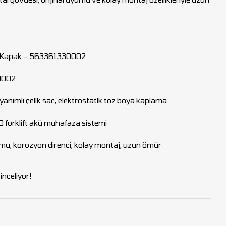
 Kapak – 563361330002
0002
anımlı çelik sac, elektrostatik toz boya kaplama
0 forklift akü muhafaza sistemi
umu, korozyon direnci, kolay montaj, uzun ömür
nceliyor!