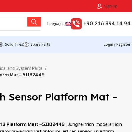
Sign Up
+90 216 394 14 94
Language:
Solid Tires
Spare Parts
Login / Register
rical and System Parts
form Mat – 51182449
h Sensor Platform Mat –
rlü Platform Matt –51182449
, Jungheinrich modelleri için
ratör güvenliğini ve konforunu artıran sensörlü platform