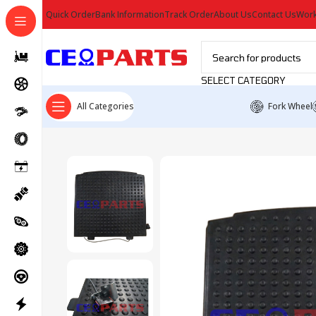
Quick Order
Bank Information
Track Order
About Us
Contact Us
Work
SELECT CATEGORY
All Categories
Fork Wheel