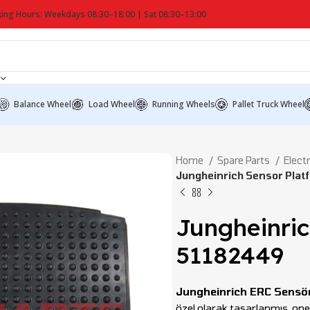
ing Hours: Weekdays 08:30–18:00 | Sat 08:30–13:00
Balance Wheel
Load Wheel
Running Wheels
Pallet Truck Wheel
Home
Spare Parts
Elect
Jungheinrich Sensor Plat
Jungheinric
51182449
Jungheinrich ERC Sensö
özel olarak tasarlanmış, ope