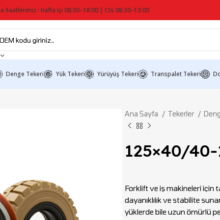
a Saatlerimiz : Hafta Içi 08:30–18:00 | Cts 08:30–13:00
Denge Tekeri
Yük Tekeri
Yürüyüş Tekeri
Transpalet Tekeri
Do
Ana Sayfa
Tekerler
Deng
125×40/40-
Forklift ve iş makineleri içi
dayanıklılık ve stabilite sun
yüklerde bile uzun ömürlü p