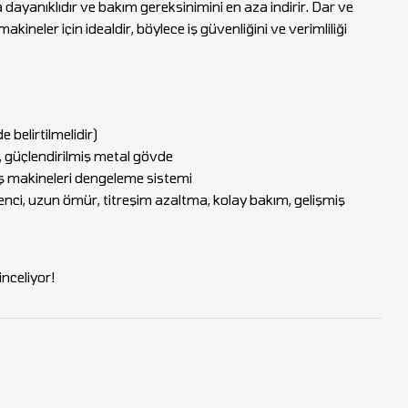
a dayanıklıdır ve bakım gereksinimini en aza indirir. Dar ve
kineler için idealdir, böylece iş güvenliğini ve verimliliği
 belirtilmelidir)
 güçlendirilmiş metal gövde
 iş makineleri dengeleme sistemi
nci, uzun ömür, titreşim azaltma, kolay bakım, gelişmiş
nceliyor!