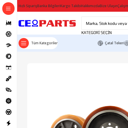
Hızlı Sipariş
Banka Bilgileri
Kargo Takibi
Hakkımızda
Bize Ulaşın
Çalışm
KATEGORI SEÇIN
Tüm Kategoriler
Çatal Tekeri