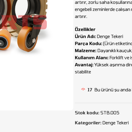
artırır, zorlu saha koşulların
engebeli zeminlerde çalışan ma
artırır.
Özellikler
Ürün Adı:
Denge Tekeri
Parça Kodu:
(Ürün etiketinde
Malzeme:
Dayanıklı kauçuk,
Kullanım Alanı:
Forklift ve
Avantaj:
Yüksek aşınma dire
stabilite
17
Bu ürünü şu anda i
Stok kodu:
STB.005
Kategoriler:
Denge Tekeri