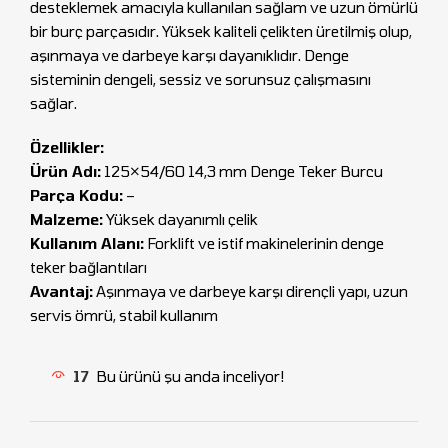
desteklemek amacıyla kullanılan sağlam ve uzun ömürlü
bir burç parçasıdır. Yüksek kaliteli çelikten üretilmiş olup,
aşınmaya ve darbeye karşı dayanıklıdır. Denge
sisteminin dengeli, sessiz ve sorunsuz çalışmasını
sağlar.
Özellikler:
Ürün Adı:
125×54/60 14,3 mm Denge Teker Burcu
Parça Kodu:
–
Malzeme:
Yüksek dayanımlı çelik
Kullanım Alanı:
Forklift ve istif makinelerinin denge
teker bağlantıları
Avantaj:
Aşınmaya ve darbeye karşı dirençli yapı, uzun
servis ömrü, stabil kullanım
17
Bu ürünü şu anda inceliyor!