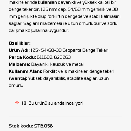
makinelerinde kullanılan dayanıklı ve yüksek kaliteli bir
denge tekeridir. 125 mm çap, 54/60 mm genişlik ve 30
mm genişlikte olup forkliftin dengede ve stabil kalmasını
sağlar. Sağlam malzemesi ile uzun ömürlüdür ve zorlu
çalışma koşullarına uygundur.
Özellikler:
Ürün Adı:
125×54/60-30 Ceoparts Denge Tekeri
Parça Kodu:
811802, 820263
Malzeme:
Dayanıklı kauçuk ve metal
Kullanım Alanı:
Forklift ve iş makineleri denge tekeri
Avantaj:
Yüksek dayanıklılık, stabilite sağlar, uzun
ömürlü
19
Bu ürünü şu anda inceliyor!
Stok kodu:
STB.058