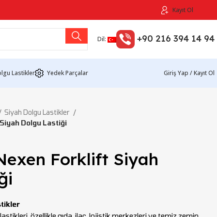
Kayıt Ol
+90 216 394 14 94
Dil:
lgu Lastikler
Yedek Parçalar
Giriş Yap / Kayıt Ol
Siyah Dolgu Lastikler
Siyah Dolgu Lastiği
exen Forklift Siyah
ği
tikler
stikleri, özellikle gıda, ilaç, lojistik merkezleri ve temiz zemin