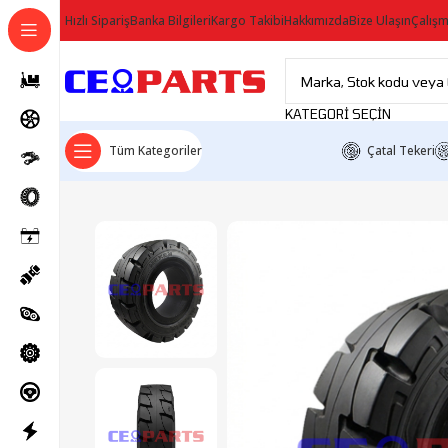
Hızlı Sipariş
Banka Bilgileri
Kargo Takibi
Hakkımızda
Bize Ulaşın
Çalışm
KATEGORI SEÇIN
Tüm Kategoriler
Çatal Tekeri