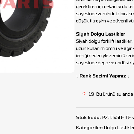
gerektiren iç mekanlarda ter
sayesinde zeminde iz bırakma
düşük titreşim ve güvenli y
Siyah Dolgu Lastikler
Siyah dolgu forklift lastikle
uzun kullanım ömrü ve ağır 
içeriği nedeniyle zemin üzerin
sayesinde depo ve endüstriyel
↓ Renk Seçimi Yapınız ↓
19
Bu ürünü şu anda i
Stok kodu:
P200x50-10ss
Kategoriler:
Dolgu Lastikle