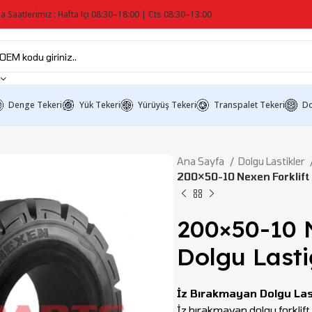
a Saatlerimiz : Hafta Içi 08:30–18:00 | Cts 08:30–13:00
Denge Tekeri
Yük Tekeri
Yürüyüş Tekeri
Transpalet Tekeri
Do
Ana Sayfa
Dolgu Lastikler
200×50-10 Nexen Forklift 
200×50-10 N
Dolgu Lasti
İz Bırakmayan Dolgu Las
İz bırakmayan dolgu forklift la