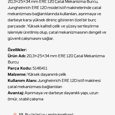
20,3×25×34 mm ERE 120 Çatal Mekanizma Burcu,
Jungheinrich ERE 120 model istif makinelerinde çatal
mekanizması bağlantılarında kullanılan, aşınmaya ve
darbeye karşı yüksek direnç gösteren özel bir burç
parçasıdır. Yüksek kaliteli çelik ve yüzey sertleştirme
işlemiyle üretilmiş olup, çatal mekanizmasının dengeli ve
güvenli çalışmasını sağlar.
Özellikler:
Ürün Adı:
20,3×25×34 mm ERE 120 Çatal Mekanizma
Burcu
Parça Kodu:
5146411
Malzeme:
Yüksek dayanımlı çelik
Kullanım Alanı:
Jungheinrich ERE 120 istif makinesi
çatal mekanizması bağlantıları
Avantaj:
Aşınmaya ve darbeye dayanıklı yapı, uzun
ömür, stabil çalışma
10
Bu ürünü şu anda inceliyor!