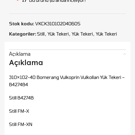
Stok kodu:
VKCK31010204060S
Kategoriler:
Still
,
Yük Tekeri
,
Yük Tekeri
,
Yük Tekeri
Açıklama
Açıklama
310×102-40 Bomerang Vulkoprin Vulkollan Yük Tekeri –
8427484
Still 842748
Still FM-X
Still FM-XN