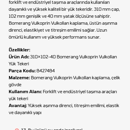
forklift ve endüstriyel taşıma araçlarında kullanılan
dayanıklı ve yüksek kaliteli bir yük tekeridir. 310 mm çap,
102 mm genişlik ve 40 mm yatak ölçüsüne sahiptir.
Bomerang Vulkoprin Vulkollan kaplama, üstün aşınma
direnci, elastikiyet ve titreşim emilimi sağlar. Uzun
ömürlü kullanım ve yüksek performans sunar.
Özellikler:
Ürün Adı:
310×102-40 Bomerang Vulkoprin Vulkollan
Yük Tekeri
Parça Kodu:
8427484
Malzeme:
Bomerang Vulkoprin Vulkollan kaplama, çelik
gövde
Kullanım Alanı:
Forklift ve endüstriyel taşıma araçları
yük tekeri
Avantaj:
Yüksek aşınma direnci, titreşim emilimi, elastik
ve dayanıklı yapı
17
Bu ürünü şu anda inceliyor!