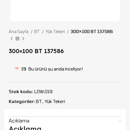
Ana Sayfa
BT
Yük Tekeri
300×100 BT 137586
300×100 BT 137586
19
Bu ürünü şu anda inceliyor!
Stok kodu:
LDW.019
Kategoriler:
BT
,
Yük Tekeri
Açıklama
Açıklama