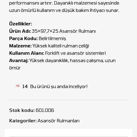
performansını artırır. Dayanıklı malzemesi sayesinde
uzun ömürlü kullanım ve düşük bakım ihtiyacı sunar.
Özellikler:
Ürün Adı:
35×97,7×25 Asansör Rulmanı
Parça Kodu:
Belirtilmemiş
Malzeme:
Yüksek kaliteli rulman çeliği
Kullanım Alanı:
Forklift ve asansör sistemleri
Avantaj:
Yüksek dayanıklılık, hassas çalışma, uzun
ömür
14
Bu ürünü şu anda inceliyor!
Stok kodu:
601.006
Kategoriler:
Asansör Rulmanları