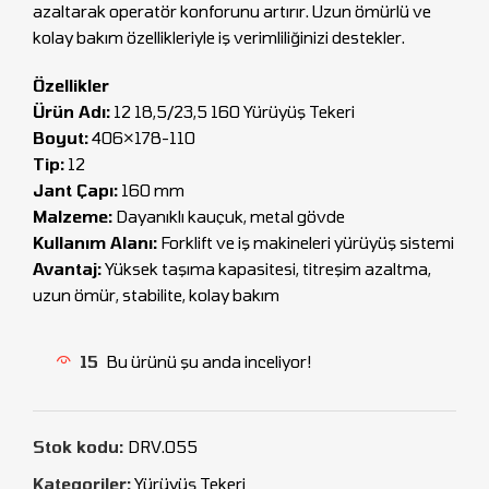
azaltarak operatör konforunu artırır. Uzun ömürlü ve
kolay bakım özellikleriyle iş verimliliğinizi destekler.
Özellikler
Ürün Adı:
12 18,5/23,5 160 Yürüyüş Tekeri
Boyut:
406×178-110
Tip:
12
Jant Çapı:
160 mm
Malzeme:
Dayanıklı kauçuk, metal gövde
Kullanım Alanı:
Forklift ve iş makineleri yürüyüş sistemi
Avantaj:
Yüksek taşıma kapasitesi, titreşim azaltma,
uzun ömür, stabilite, kolay bakım
15
Bu ürünü şu anda inceliyor!
Stok kodu:
DRV.055
Kategoriler:
Yürüyüş Tekeri