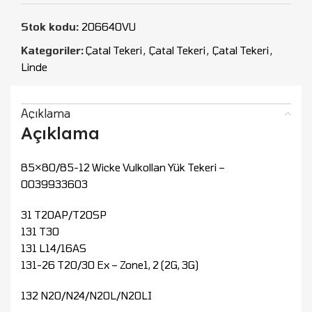
Stok kodu:
206640VU
Kategoriler:
Çatal Tekeri
,
Çatal Tekeri
,
Çatal Tekeri
,
Linde
Açıklama
Açıklama
85×80/85-12 Wicke Vulkollan Yük Tekeri –
0039933603
31 T20AP/T20SP
131 T30
131 L14/16AS
131-26 T20/30 Ex – Zone1, 2 (2G, 3G)
132 N20/N24/N20L/N20LI