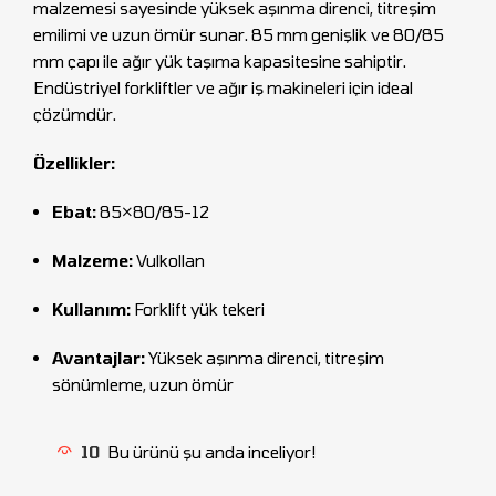
malzemesi sayesinde yüksek aşınma direnci, titreşim
emilimi ve uzun ömür sunar. 85 mm genişlik ve 80/85
mm çapı ile ağır yük taşıma kapasitesine sahiptir.
Endüstriyel forkliftler ve ağır iş makineleri için ideal
çözümdür.
Özellikler:
Ebat:
85×80/85-12
Malzeme:
Vulkollan
Kullanım:
Forklift yük tekeri
Avantajlar:
Yüksek aşınma direnci, titreşim
sönümleme, uzun ömür
10
Bu ürünü şu anda inceliyor!