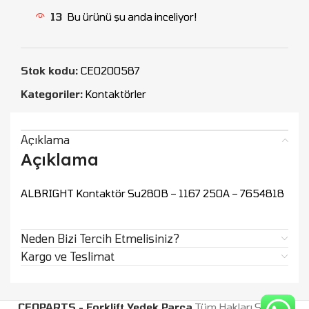
13
Bu ürünü şu anda inceliyor!
Stok kodu:
CEO200587
Kategoriler:
Kontaktörler
Açıklama
Açıklama
ALBRIGHT Kontaktör Su280B – 1167 250A – 7654818
Neden Bizi Tercih Etmelisiniz?
Kargo ve Teslimat
CEOPARTS - Forklift Yedek Parça
Tüm Hakları Saklıdır.