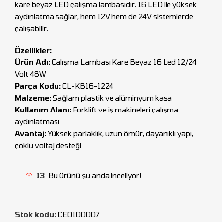
kare beyaz LED çalışma lambasıdır. 16 LED ile yüksek
aydınlatma sağlar, hem 12V hem de 24V sistemlerde
çalışabilir.
Özellikler:
Ürün Adı:
Çalışma Lambası Kare Beyaz 16 Led 12/24
Volt 48W
Parça Kodu:
CL-KB16-1224
Malzeme:
Sağlam plastik ve alüminyum kasa
Kullanım Alanı:
Forklift ve iş makineleri çalışma
aydınlatması
Avantaj:
Yüksek parlaklık, uzun ömür, dayanıklı yapı,
çoklu voltaj desteği
13
Bu ürünü şu anda inceliyor!
Stok kodu:
CEO100007