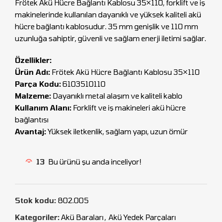
Frötek Akü Hücre Bağlantı Kablosu 35×110, forklift ve iş
makinelerinde kullanılan dayanıklı ve yüksek kaliteli akü
hücre bağlantı kablosudur. 35 mm genişlik ve 110 mm
uzunluğa sahiptir, güvenli ve sağlam enerji iletimi sağlar.
Özellikler:
Ürün Adı:
Frötek Akü Hücre Bağlantı Kablosu 35×110
Parça Kodu:
6103510110
Malzeme:
Dayanıklı metal alaşım ve kaliteli kablo
Kullanım Alanı:
Forklift ve iş makineleri akü hücre
bağlantısı
Avantaj:
Yüksek iletkenlik, sağlam yapı, uzun ömür
13
Bu ürünü şu anda inceliyor!
Stok kodu:
802.005
Kategoriler:
Akü Baraları
,
Akü Yedek Parçaları