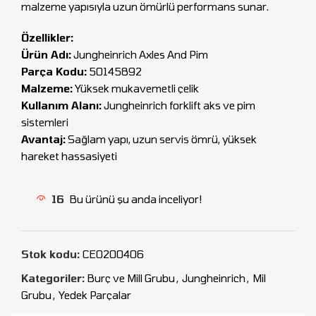
malzeme yapısıyla uzun ömürlü performans sunar.
Özellikler:
Ürün Adı:
Jungheinrich Axles And Pim
Parça Kodu:
50145892
Malzeme:
Yüksek mukavemetli çelik
Kullanım Alanı:
Jungheinrich forklift aks ve pim
sistemleri
Avantaj:
Sağlam yapı, uzun servis ömrü, yüksek
hareket hassasiyeti
16
Bu ürünü şu anda inceliyor!
Stok kodu:
CEO200406
Kategoriler:
Burç ve Mill Grubu
,
Jungheinrich
,
Mil
Grubu
,
Yedek Parçalar