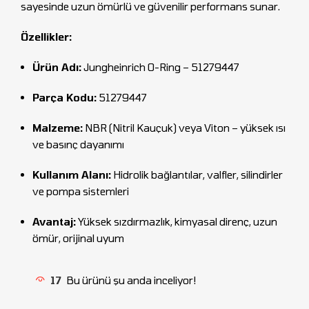
sayesinde uzun ömürlü ve güvenilir performans sunar.
Özellikler:
Ürün Adı:
Jungheinrich O-Ring – 51279447
Parça Kodu:
51279447
Malzeme:
NBR (Nitril Kauçuk) veya Viton – yüksek ısı
ve basınç dayanımı
Kullanım Alanı:
Hidrolik bağlantılar, valfler, silindirler
ve pompa sistemleri
Avantaj:
Yüksek sızdırmazlık, kimyasal direnç, uzun
ömür, orijinal uyum
17
Bu ürünü şu anda inceliyor!