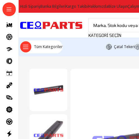
Hızlı Sipariş
Banka Bilgileri
Kargo Takibi
Hakkımızda
Bize Ulaşın
Çalışm
KATEGORI SEÇIN
Tüm Kategoriler
Çatal Tekeri