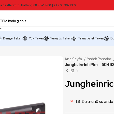
a Saatlerimiz : Hafta Içi 08:30–18:00 | Cts 08:30–13:00
Denge Tekeri
Yük Tekeri
Yürüyüş Tekeri
Transpalet Tekeri
Do
Ana Sayfa
Yedek Parçalar
Jungheinrich Pim – 5046
Jungheinri
13
Bu ürünü şu anda i