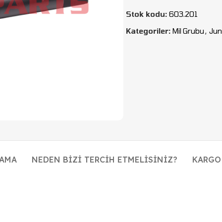
Stok kodu:
603.201
Kategoriler:
Mil Grubu
,
Jun
LAMA
NEDEN BIZI TERCIH ETMELISINIZ?
KARGO