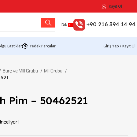
Kayıt Ol
+90 216 394 14 94
Dil:
lgu Lastikler
Yedek Parçalar
Giriş Yap / Kayıt Ol
Burç ve Mill Grubu
Mil Grubu
2521
ch Pim – 50462521
nceliyor!