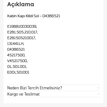
Açıklama
Kabin Kapı Kilidi Sol – 04386521
E198810030039,
E281.505.210.017,
E281505210017,
131441LH,
04386521
45217500,
V45217500,
DL.501.001,
63DL501001
Neden Bizi Tercih Etmelisiniz?
Kargo ve Teslimat