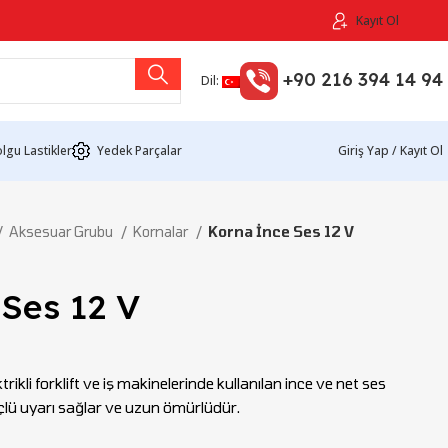
Kayıt Ol
+90 216 394 14 94
Dil:
lgu Lastikler
Yedek Parçalar
Giriş Yap / Kayıt Ol
Aksesuar Grubu
Kornalar
Korna İnce Ses 12 V
Ses 12 V
ikli forklift ve iş makinelerinde kullanılan ince ve net ses
çlü uyarı sağlar ve uzun ömürlüdür.