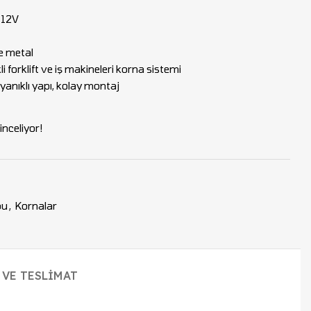
 12V
e metal
li forklift ve iş makineleri korna sistemi
yanıklı yapı, kolay montaj
nceliyor!
bu
,
Kornalar
 VE TESLIMAT