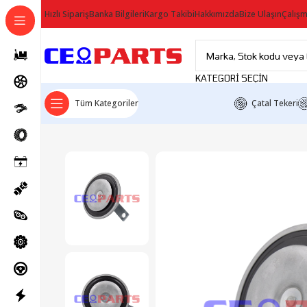
Hızlı Sipariş
Banka Bilgileri
Kargo Takibi
Hakkımızda
Bize Ulaşın
Çalışm
KATEGORI SEÇIN
Tüm Kategoriler
Çatal Tekeri