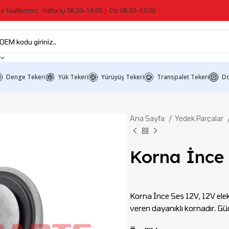
a Saatlerimiz : Hafta Içi 08:30–18:00 | Cts 08:30–13:00
Denge Tekeri
Yük Tekeri
Yürüyüş Tekeri
Transpalet Tekeri
Do
Ana Sayfa
Yedek Parçalar
Korna İnce 
Korna İnce Ses 12V, 12V elektr
veren dayanıklı kornadır. Gü