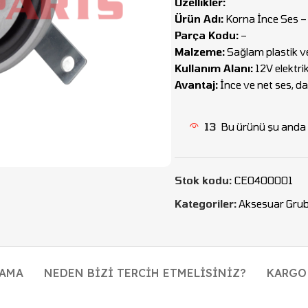
Özellikler:
Ürün Adı:
Korna İnce Ses –
Parça Kodu:
–
Malzeme:
Sağlam plastik v
Kullanım Alanı:
12V elektrik
Avantaj:
İnce ve net ses, da
13
Bu ürünü şu anda i
Stok kodu:
CEO400001
Kategoriler:
Aksesuar Gru
LAMA
NEDEN BIZI TERCIH ETMELISINIZ?
KARGO