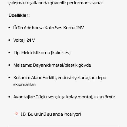
çalışma koşullarında güvenilir performans sunar.
Özellikler:
Ürün Adı: Korsa Kalın Ses Korna 24V
Voltaj: 24 V
Tip: Elektrikli korna (kalın ses)
Malzeme: Dayanıklı metal/plastik gövde
Kullanım Alanı: Forklift, endüstriyel araçlar, depo
ekipmanları
Avantajlar: Güçlü ses çıkışı, kolay montaj, uzun ömür
18
Bu ürünü şu anda inceliyor!