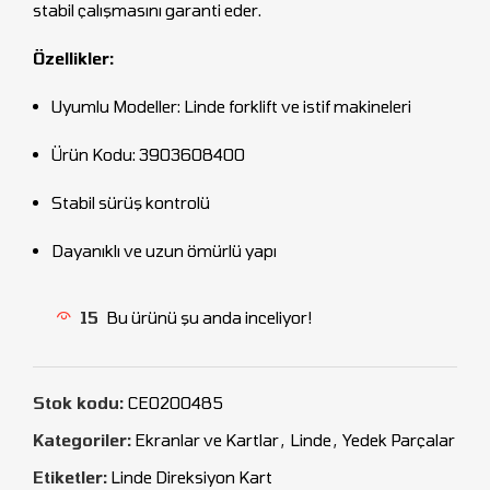
stabil çalışmasını garanti eder.
Özellikler:
Uyumlu Modeller: Linde forklift ve istif makineleri
Ürün Kodu: 3903608400
Stabil sürüş kontrolü
Dayanıklı ve uzun ömürlü yapı
15
Bu ürünü şu anda inceliyor!
Stok kodu:
CEO200485
Kategoriler:
Ekranlar ve Kartlar
,
Linde
,
Yedek Parçalar
Etiketler:
Linde Direksiyon Kart