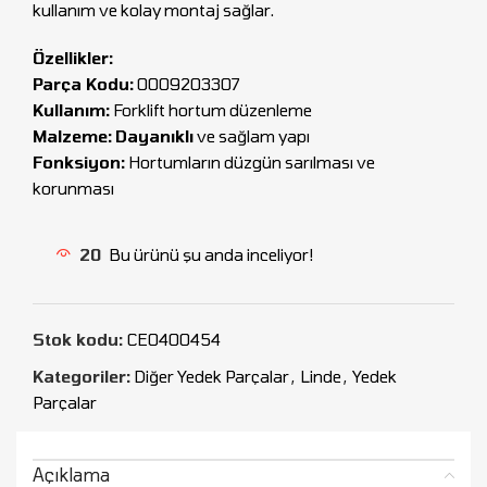
kullanım ve kolay montaj sağlar.
Özellikler:
Parça Kodu:
0009203307
Kullanım:
Forklift hortum düzenleme
Malzeme:
Dayanıklı
ve sağlam yapı
Fonksiyon:
Hortumların düzgün sarılması ve
korunması
20
Bu ürünü şu anda inceliyor!
Stok kodu:
CEO400454
Kategoriler:
Diğer Yedek Parçalar
,
Linde
,
Yedek
Parçalar
Açıklama