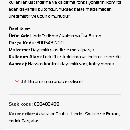
kullanılan üst indirme ve kaldırma fonksiyonlarını kontrol
eden dayanıklı butondur. Yüksek kalite malzemeden
üretilmiştir ve uzun ömürlüdür.
Özellikler:
Ürün Adı:
Linde İndirme / Kaldırma Üst Buton
Parça Kodu:
3005431200
Malzeme:
Dayanıklı plastik ve metal parça
Kullanım Alanı:
Forkliftler, kaldırma ve indirme kontrolü
Avantaj:
Hassas kontrol, dayanıklı yapı, kolay montaj
12
Bu ürünü şu anda inceliyor!
Stok kodu:
CEO400409
Kategoriler:
Aksesuar Grubu
,
Linde
,
Switch ve Buton
,
Yedek Parçalar