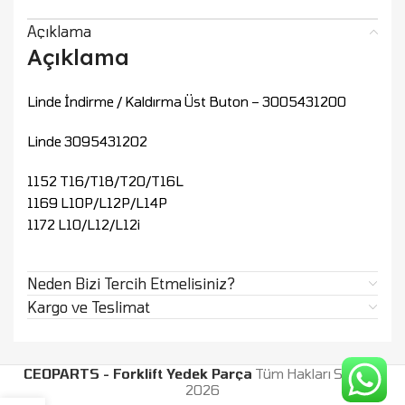
Açıklama
Açıklama
Linde İndirme / Kaldırma Üst Buton – 3005431200
Linde 3095431202
1152 T16/T18/T20/T16L
1169 L10P/L12P/L14P
1172 L10/L12/L12i
Neden Bizi Tercih Etmelisiniz?
Kargo ve Teslimat
CEOPARTS - Forklift Yedek Parça
Tüm Hakları Saklıdır.
2026