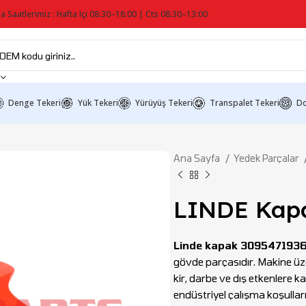
a Saatlerimiz : Hafta Içi 08:30–18:00 | Cts 08:30–13:00
Denge Tekeri
Yük Tekeri
Yürüyüş Tekeri
Transpalet Tekeri
Do
Ana Sayfa
Yedek Parçalar
LINDE Kapa
Linde kapak 309547193
gövde parçasıdır. Makine üzer
kir, darbe ve dış etkenlere 
endüstriyel çalışma koşulla