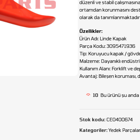
düzenli ve stabil çalışmasına
ortamdan korunmasını deste
olarak da tanımlanmaktadır
Özellikler:
Ürün Adı: Linde Kapak
Parça Kodu: 3095471936
Tip: Koruyucu kapak / gövd
Malzeme: Dayanıklı endüstriy
Kullanım Alanı: Forklift ve d
Avantaj: Bileşen koruması, 
10
Bu ürünü şu anda i
Stok kodu:
CEO400674
Kategoriler:
Yedek Parçala