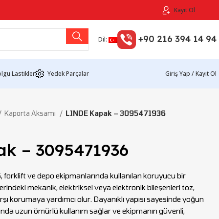
Kayıt Ol
+90 216 394 14 94
Dil:
lgu Lastikler
Yedek Parçalar
Giriş Yap / Kayıt Ol
Kaporta Aksamı
LINDE Kapak – 3095471936
k – 3095471936
6
, forklift ve depo ekipmanlarında kullanılan koruyucu bir
indeki mekanik, elektriksel veya elektronik bileşenleri toz,
karşı korumaya yardımcı olur. Dayanıklı yapısı sayesinde yoğun
rında uzun ömürlü kullanım sağlar ve ekipmanın güvenli,