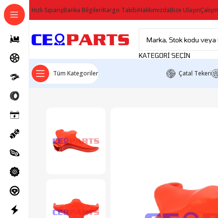
Hızlı Sipariş
Banka Bilgileri
Kargo Takibi
Hakkımızda
Bize Ulaşın
Çalışm
KATEGORI SEÇIN
Tüm Kategoriler
Çatal Tekeri