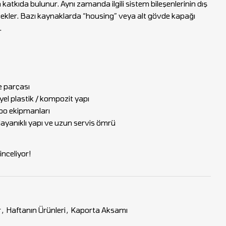
 katkıda bulunur. Aynı zamanda ilgili sistem bileşenlerinin dış
kler. Bazı kaynaklarda “housing” veya alt gövde kapağı
.
e parçası
el plastik / kompozit yapı
epo ekipmanları
dayanıklı yapı ve uzun servis ömrü
nceliyor!
r
,
Haftanın Ürünleri
,
Kaporta Aksamı