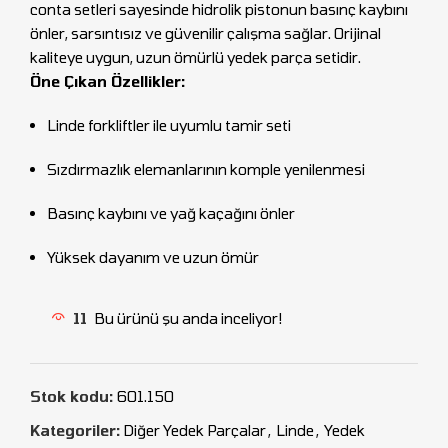
conta setleri sayesinde hidrolik pistonun basınç kaybını
önler, sarsıntısız ve güvenilir çalışma sağlar. Orijinal
kaliteye uygun, uzun ömürlü yedek parça setidir.
Öne Çıkan Özellikler:
Linde forkliftler ile uyumlu tamir seti
Sızdırmazlık elemanlarının komple yenilenmesi
Basınç kaybını ve yağ kaçağını önler
Yüksek dayanım ve uzun ömür
11
Bu ürünü şu anda inceliyor!
Stok kodu:
601.150
Kategoriler:
Diğer Yedek Parçalar
,
Linde
,
Yedek