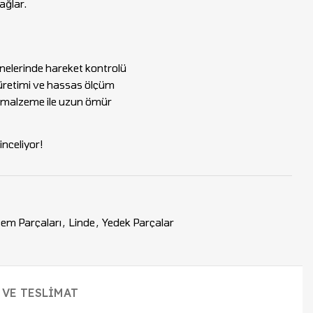
ağlar.
inelerinde hareket kontrolü
i üretimi ve hassas ölçüm
i malzeme ile uzun ömür
nceliyor!
stem Parçaları
,
Linde
,
Yedek Parçalar
 VE TESLIMAT