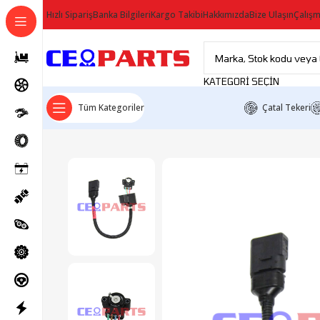
Hızlı Sipariş
Banka Bilgileri
Kargo Takibi
Hakkımızda
Bize Ulaşın
Çalışm
KATEGORI SEÇIN
Tüm Kategoriler
Çatal Tekeri