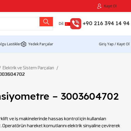
Kayıt Ol
+90 216 394 14 94
Dil:
lgu Lastikler
Yedek Parçalar
Giriş Yap / Kayıt Ol
Elektrik ve Sistem Parçaları
 3003604702
nsiyometre – 3003604702
orklift ve iş makinelerinde hassas kontrol için kullanılan
r. Operatörün hareket komutlarını elektrik sinyaline çevirerek