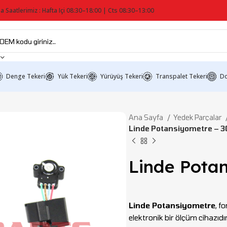
a Saatlerimiz : Hafta Içi 08:30–18:00 | Cts 08:30–13:00
Denge Tekeri
Yük Tekeri
Yürüyüş Tekeri
Transpalet Tekeri
Do
Ana Sayfa
Yedek Parçalar
Linde Potansiyometre –
Linde Pota
Linde Potansiyometre
, f
elektronik bir ölçüm cihazıdı