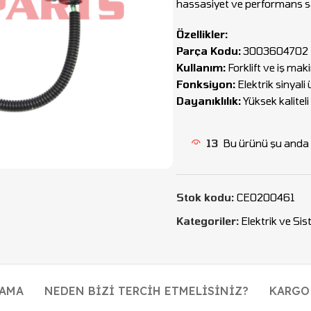
hassasiyet ve performans s
Özellikler:
Parça Kodu:
3003604702
Kullanım:
Forklift ve iş mak
Fonksiyon:
Elektrik sinyal
Dayanıklılık:
Yüksek kalitel
13
Bu ürünü şu anda i
Stok kodu:
CEO200461
Kategoriler:
Elektrik ve Si
LAMA
NEDEN BIZI TERCIH ETMELISINIZ?
KARGO