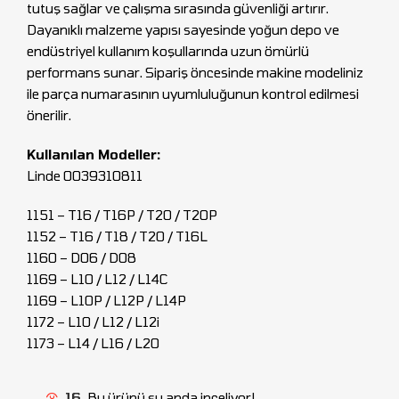
tutuş sağlar ve çalışma sırasında güvenliği artırır.
Dayanıklı malzeme yapısı sayesinde yoğun depo ve
endüstriyel kullanım koşullarında uzun ömürlü
performans sunar. Sipariş öncesinde makine modeliniz
ile parça numarasının uyumluluğunun kontrol edilmesi
önerilir.
Kullanılan Modeller:
Linde 0039310811
1151 – T16 / T16P / T20 / T20P
1152 – T16 / T18 / T20 / T16L
1160 – D06 / D08
1169 – L10 / L12 / L14C
1169 – L10P / L12P / L14P
1172 – L10 / L12 / L12i
1173 – L14 / L16 / L20
16
Bu ürünü şu anda inceliyor!