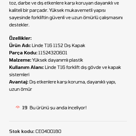
toz, darbe ve dış etkenlere karşı koruyan dayanıklı ve
kaliteli bir parçadır. Yüksek mukavemetli yapısı
sayesinde forkliftin güvenli ve uzun ömürlü çalışmasını
destekler.
Özellikler:
Ürün Adı:
Linde T16 1152 Dış Kapak
Parça Kodu:
11524320601
Malzeme:
Yüksek dayanımlı plastik
Kullanım Alanı:
Linde T16 forklift dış gövde ve kapak
sistemleri
Avantaj:
Dış etkenlere karşı koruma, dayanıklı yapı,
uzun ömür
19
Bu ürünü şu anda inceliyor!
Stok kodu:
CEO400180