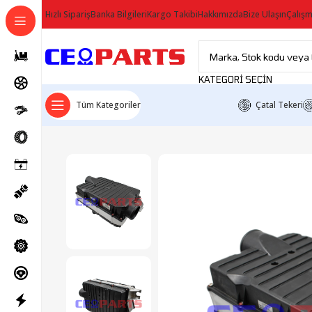
Hızlı Sipariş
Banka Bilgileri
Kargo Takibi
Hakkımızda
Bize Ulaşın
Çalışm
KATEGORI SEÇIN
Tüm Kategoriler
Çatal Tekeri