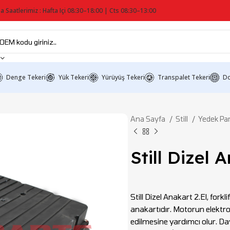
a Saatlerimiz : Hafta Içi 08:30–18:00 | Cts 08:30–13:00
Denge Tekeri
Yük Tekeri
Yürüyüş Tekeri
Transpalet Tekeri
Do
Ana Sayfa
Still
Yedek Pa
Still Dizel
Still Dizel Anakart 2.El, forkl
anakartıdır. Motorun elektro
edilmesine yardımcı olur. Day