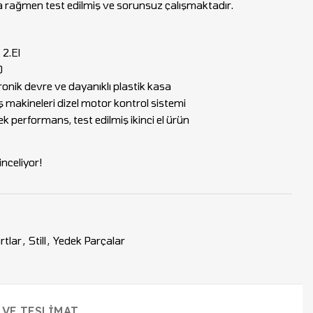
na rağmen test edilmiş ve sorunsuz çalışmaktadır.
 2.El
0
ronik devre ve dayanıklı plastik kasa
iş makineleri dizel motor kontrol sistemi
 performans, test edilmiş ikinci el ürün
nceliyor!
rtlar
,
Still
,
Yedek Parçalar
 VE TESLIMAT