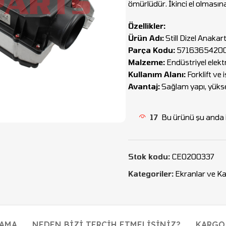
ömürlüdür. İkinci el olması
Özellikler:
Ürün Adı:
Still Dizel Anakart
Parça Kodu:
5716365420
Malzeme:
Endüstriyel elekt
Kullanım Alanı:
Forklift ve 
Avantaj:
Sağlam yapı, yüksek
17
Bu ürünü şu anda i
Stok kodu:
CEO200337
Kategoriler:
Ekranlar ve Ka
LAMA
NEDEN BIZI TERCIH ETMELISINIZ?
KARGO