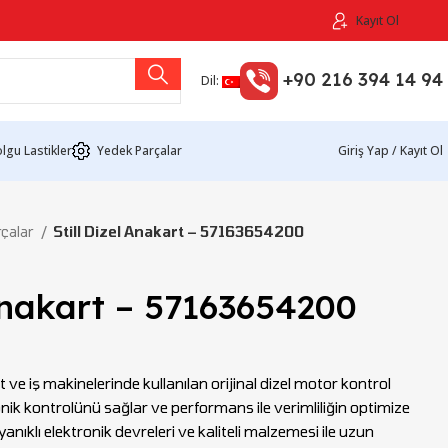
Kayıt Ol
+90 216 394 14 94
Dil:
lgu Lastikler
Yedek Parçalar
Giriş Yap / Kayıt Ol
rçalar
Still Dizel Anakart – 57163654200
 Anakart – 57163654200
ift ve iş makinelerinde kullanılan orijinal dizel motor kontrol
nik kontrolünü sağlar ve performans ile verimliliğin optimize
anıklı elektronik devreleri ve kaliteli malzemesi ile uzun