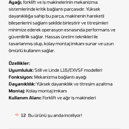
Ayağı
, forklift ve iş makinelerinin mekanizma
sistemlerinde kritik bağlantı parçasıdır. Yüksek
dayanıklılığa sahip bu parça, makinenin hareketli
bileşenlerini sağlam şekilde birleştirir ve titreşimleri
minimize ederek operasyon esnasında performans ve
güvenilirlik sağlar. Hassas üretim teknikleri ile
tasarlanmış olup, kolay montaj imkanı sunar ve uzun
ömürlü kullanım sağlar.
Özellikler:
Uyumluluk:
Still ve Linde L16/EXVSF modelleri
Fonksiyon:
Mekanizma bağlantı ayağı
Dayanıklılık:
Yüksek dayanıklılık ve titreşim azaltma
Montaj:
Kolay montaj imkanı
Kullanım Alanı:
Forklift ve ağır iş makineleri
12
Bu ürünü şu anda inceliyor!