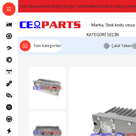
Hızlı Sipariş
Banka Bilgileri
Kargo Takibi
Hakkımızda
Bize Ulaşın
Çalışm
KATEGORI SEÇIN
Tüm Kategoriler
Çatal Tekeri