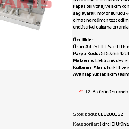
kapasiteli voltaj ve akım ko
sağlayarak, motor sürücü ve k
olmasına rağmen test edilmiş
endüstriyel çalışma ortamla
Özellikler:
Ürün Adı:
STILL Sac II Umri
Parça Kodu:
5152365420
Malzeme:
Elektronik devre 
Kullanım Alanı:
Forklift ve
Avantaj:
Yüksek akım taşıma 
12
Bu ürünü şu anda i
Stok kodu:
CEO200352
Kategoriler:
İkinci El Ürünle