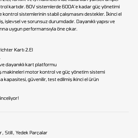
ntrol kartıdır. 80V sistemlerde 600A’e kadar güç yönetimi
ontrol sistemlerinin stabil çalışmasını destekler. İkinci el
, işlevsel ve sorunsuz durumdadır. Dayanıklı yapısı ve
rına uygun performansıyla öne çıkar.
chter Kartı 2.El
1
ve dayanıklı kart platformu
 iş makineleri motor kontrol ve güç yönetim sistemi
kapasitesi, güvenilir, test edilmiş ikinci el ürün
nceliyor!
r
,
Still
,
Yedek Parçalar