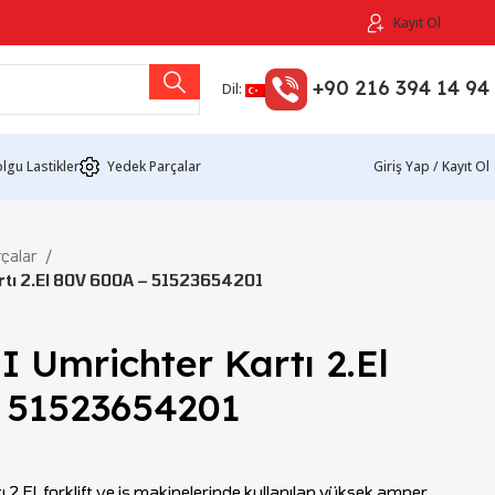
Kayıt Ol
+90 216 394 14 94
Dil:
lgu Lastikler
Yedek Parçalar
Giriş Yap / Kayıt Ol
rçalar
rtı 2.El 80V 600A – 51523654201
I Umrichter Kartı 2.El
 51523654201
2.El, forklift ve iş makinelerinde kullanılan yüksek amper