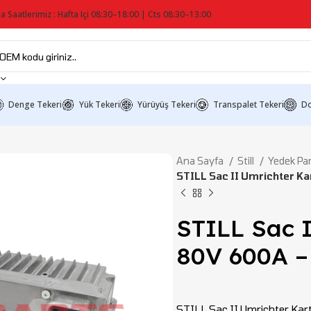
a Saatlerimiz : Hafta Içi 08:30–18:00 | Cts 08:30–13:00
Denge Tekeri
Yük Tekeri
Yürüyüş Tekeri
Transpalet Tekeri
Do
Ana Sayfa
Still
Yedek Pa
STILL Sac II Umrichter Ka
STILL Sac I
80V 600A –
STILL Sac II Umrichter Kartı 