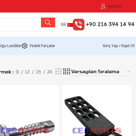
Kayıt Ol
+90 216 394 14 94
Dil:
lgu Lastikler
Yedek Parçalar
Giriş Yap / Kayıt Ol
ermek
9
12
18
24