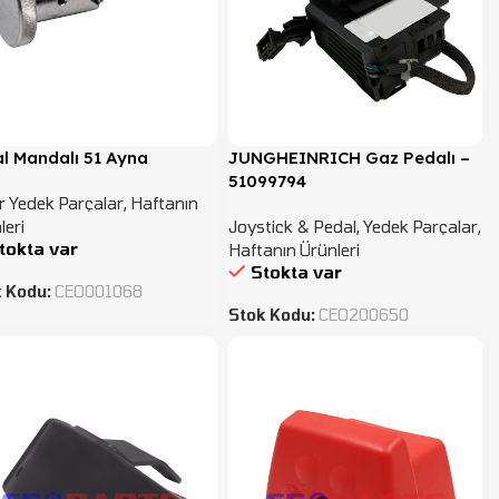
l Mandalı 51 Ayna
JUNGHEINRICH Gaz Pedalı –
51099794
r Yedek Parçalar
,
Haftanın
leri
Joystick & Pedal
,
Yedek Parçalar
,
tokta var
Haftanın Ürünleri
Stokta var
k Kodu:
CEO001068
Stok Kodu:
CEO200650