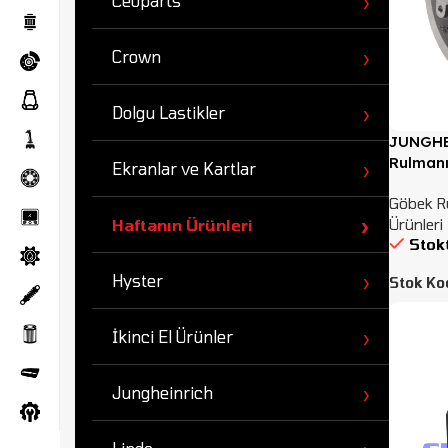
Ceoparts
Crown
Dolgu Lastikler
JUNGHE
Rulmanı
Ekranlar ve Kartlar
Göbek R
Ürünleri
Haftanın Ürünleri
Stok
Hyster
Stok Ko
İkinci El Ürünler
Jungheinrich