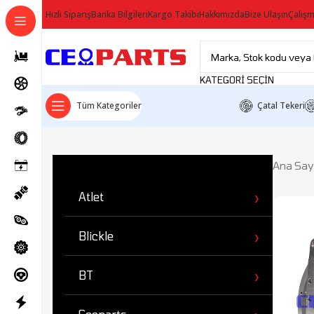
Hızlı Sipariş
Banka Bilgileri
Kargo Takibi
Hakkımızda
Bize Ulaşın
Çalışm
KATEGORI SEÇIN
Tüm Kategoriler
Çatal Tekeri
Ürün Kategorileri
Ana Say
Atlet
Blickle
BT