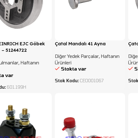
INRICH EJC Göbek
Çatal Mandalı 41 Ayna
Çata
 – 51244722
Diğer Yedek Parçalar
,
Haftanın
Diğe
ulmanlar
,
Haftanın
Ürünleri
Ürün
Stokta var
S
ta var
Stok Kodu:
CEO001067
Sto
du:
601.199H