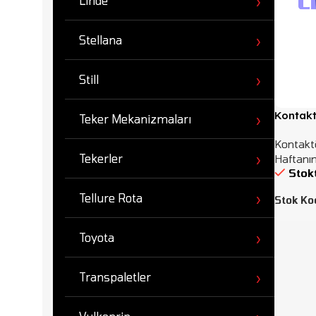
Linde
Stellana
Still
Kontakt
Teker Mekanizmaları
Kontaktö
Tekerler
Haftanın
Stok
Tellure Rota
Stok Ko
Toyota
Transpaletler