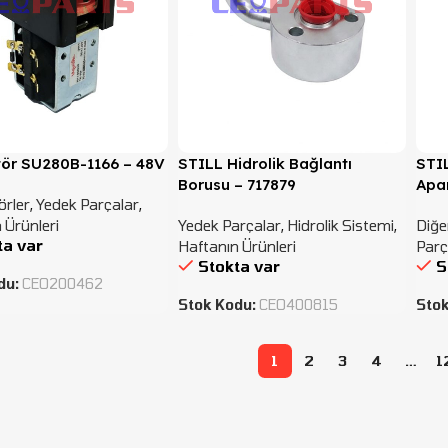
ör SU280B-1166 – 48V
STILL Hidrolik Bağlantı
STI
Borusu – 717879
Apar
rler
,
Yedek Parçalar
,
 Ürünleri
Yedek Parçalar
,
Hidrolik Sistemi
,
Diğe
ta var
Haftanın Ürünleri
Parç
Stokta var
S
du:
CEO200462
Stok Kodu:
CEO400815
Sto
1
2
3
4
…
1