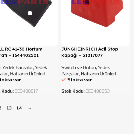
LL RC 41-30 Hortum
JUNGHEINRICH Acil Stop
atı – 1644402501
Kapağı – 51017077
r Yedek Parçalar
,
Yedek
Switch ve Buton
,
Yedek
alar
,
Haftanın Ürünleri
Parçalar
,
Haftanın Ürünleri
tokta var
Stokta var
k Kodu:
CEO400817
Stok Kodu:
CEO400653
2
13
14
→