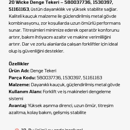
20 Wicke Denge Tekeri – 580037736, 1530397,
51161163
, üstün dayanıklılık ve yüksek stabilite sağlar.
Kaliteli kauçuk malzeme ile güçlendirilmiş metal gövde
kombinasyonu, zor koşullarda uzun ömürlü performans
sunar. Titreşimleri minimize ederek operatör konforunu
artırır, bakım ihtiyacını azaltır ve makine verimliliğini
artırır. Dar ve zorlu alanlarda çalışan forkliftler için ideal
olup iş güvenliğini destekler.
Özellikler
Ürün Adı:
Denge Tekeri
Parça Kodu:
580037736, 1530397, 51161163
Malzeme:
Dayanıklı kauçuk, güçlendirilmiş metal gövde
Kullanım Alanı:
Forklift ve iş makineleri dengeleme
sistemi
Avantaj:
Yüksek aşınma direnci, uzun ömür, titreşim
azaltma, kolay bakım, gelişmiş stabilite
10
Bu ürünü şu anda inceliyor!