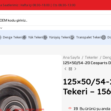
a Saatlerimiz : Hafta Içi 08:30–18:00 | Cts 08:30–13:00
Denge Tekeri
Yük Tekeri
Yürüyüş Tekeri
Transpalet Tekeri
Do
Ana Sayfa
Tekerler
Deng
125×50/54-20 Ceoparts D
125×50/54-
Tekeri – 15
19
Bu ürünü şu anda i