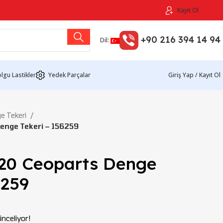
Kayıt Ol
+90 216 394 14 94
Dil:
lgu Lastikler
Yedek Parçalar
Giriş Yap / Kayıt Ol
e Tekeri
enge Tekeri – 156259
20 Ceoparts Denge
6259
nceliyor!