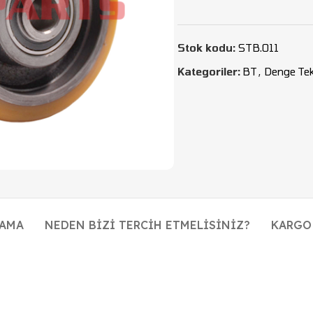
Stok kodu:
STB.011
Kategoriler:
BT
,
Denge Tek
LAMA
NEDEN BIZI TERCIH ETMELISINIZ?
KARGO