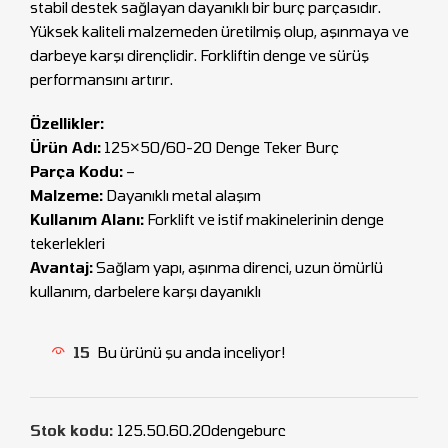
stabil destek sağlayan dayanıklı bir burç parçasıdır.
Yüksek kaliteli malzemeden üretilmiş olup, aşınmaya ve
darbeye karşı dirençlidir. Forkliftin denge ve sürüş
performansını artırır.
Özellikler:
Ürün Adı:
125×50/60-20 Denge Teker Burç
Parça Kodu:
–
Malzeme:
Dayanıklı metal alaşım
Kullanım Alanı:
Forklift ve istif makinelerinin denge
tekerlekleri
Avantaj:
Sağlam yapı, aşınma direnci, uzun ömürlü
kullanım, darbelere karşı dayanıklı
15
Bu ürünü şu anda inceliyor!
Stok kodu:
125.50.60.20dengeburc