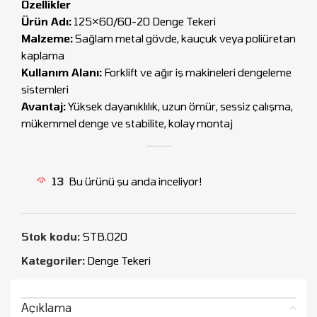
Özellikler
Ürün Adı:
125×60/60-20 Denge Tekeri
Malzeme:
Sağlam metal gövde, kauçuk veya poliüretan
kaplama
Kullanım Alanı:
Forklift ve ağır iş makineleri dengeleme
sistemleri
Avantaj:
Yüksek dayanıklılık, uzun ömür, sessiz çalışma,
mükemmel denge ve stabilite, kolay montaj
13
Bu ürünü şu anda inceliyor!
Stok kodu:
STB.020
Kategoriler:
Denge Tekeri
Açıklama