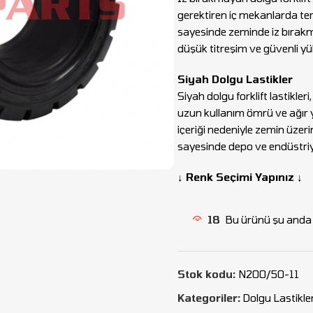
gerektiren iç mekanlarda ter
sayesinde zeminde iz bırakma
düşük titreşim ve güvenli y
Siyah Dolgu Lastikler
Siyah dolgu forklift lastikle
uzun kullanım ömrü ve ağır 
içeriği nedeniyle zemin üzerin
sayesinde depo ve endüstriyel
↓ Renk Seçimi Yapınız ↓
18
Bu ürünü şu anda i
Stok kodu:
N200/50-11
Kategoriler:
Dolgu Lastikle