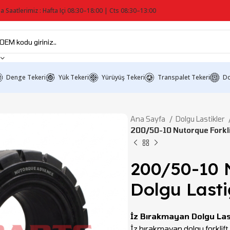
a Saatlerimiz : Hafta Içi 08:30–18:00 | Cts 08:30–13:00
Denge Tekeri
Yük Tekeri
Yürüyüş Tekeri
Transpalet Tekeri
Do
Ana Sayfa
Dolgu Lastikler
200/50-10 Nutorque Forklif
200/50-10 N
Dolgu Lasti
İz Bırakmayan Dolgu Las
İz bırakmayan dolgu forklift la