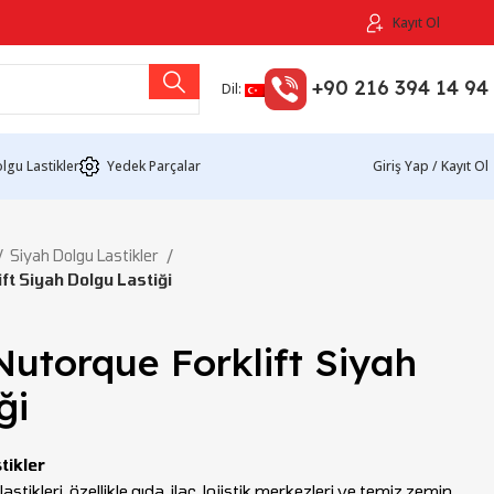
Kayıt Ol
+90 216 394 14 94
Dil:
lgu Lastikler
Yedek Parçalar
Giriş Yap / Kayıt Ol
Siyah Dolgu Lastikler
t Siyah Dolgu Lastiği
utorque Forklift Siyah
ği
tikler
stikleri, özellikle gıda, ilaç, lojistik merkezleri ve temiz zemin