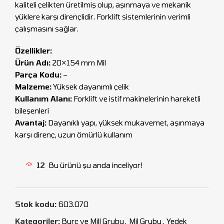
kaliteli çelikten üretilmiş olup, aşınmaya ve mekanik
yüklere karşı dirençlidir. Forklift sistemlerinin verimli
çalışmasını sağlar.
Özellikler:
Ürün Adı:
20×154 mm Mil
Parça Kodu:
–
Malzeme:
Yüksek dayanımlı çelik
Kullanım Alanı:
Forklift ve istif makinelerinin hareketli
bileşenleri
Avantaj:
Dayanıklı yapı, yüksek mukavemet, aşınmaya
karşı direnç, uzun ömürlü kullanım
12
Bu ürünü şu anda inceliyor!
Stok kodu:
603.070
Kategoriler:
Burç ve Mill Grubu
,
Mil Grubu
,
Yedek