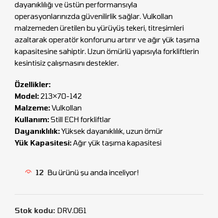
dayanıklılığı ve üstün performansıyla
operasyonlarınızda güvenilirlik sağlar. Vulkollan
malzemeden üretilen bu yürüyüş tekeri, titreşimleri
azaltarak operatör konforunu artırır ve ağır yük taşıma
kapasitesine sahiptir. Uzun ömürlü yapısıyla forkliftlerin
kesintisiz çalışmasını destekler.
Özellikler:
Model:
213×70-142
Malzeme:
Vulkollan
Kullanım:
Still ECH forkliftlar
Dayanıklılık:
Yüksek dayanıklılık, uzun ömür
Yük Kapasitesi:
Ağır yük taşıma kapasitesi
12
Bu ürünü şu anda inceliyor!
Stok kodu:
DRV.061