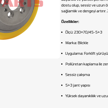
dostu olup, sessiz ve uzun öm
sağlamlık ve dengeyi artırır. 
Özellikler:
Ölçü: 230×70/45-5+3
Marka: Blickle
Uygulama: Forklift yürüyü
Poliüretan kaplama ile z
Sessiz çalışma
5+3 jant yapısı
Yüksek dayanıklılık ve uz