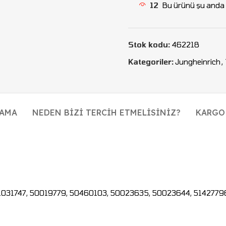
12
Bu ürünü şu anda i
Stok kodu:
462218
Kategoriler:
Jungheinrich
,
LAMA
NEDEN BIZI TERCIH ETMELISINIZ?
KARGO
51031747, 50019779, 50460103, 50023635, 50023644, 5142779