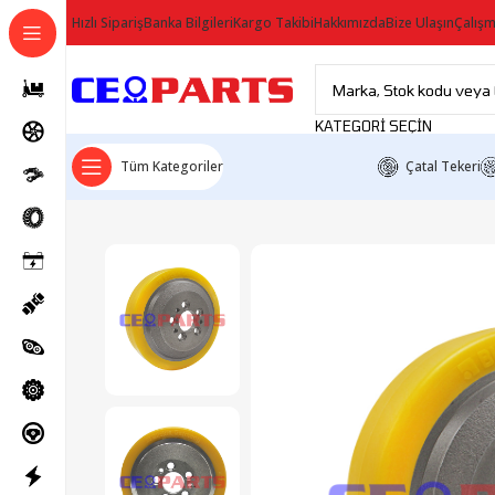
Hızlı Sipariş
Banka Bilgileri
Kargo Takibi
Hakkımızda
Bize Ulaşın
Çalışm
KATEGORI SEÇIN
Tüm Kategoriler
Çatal Tekeri