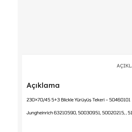
AÇIK
Açıklama
230×70/45 5+3 Blickle Yürüyüş Tekeri – 50460101
Jungheinrich 63210590, 50030951, 50020215, , 