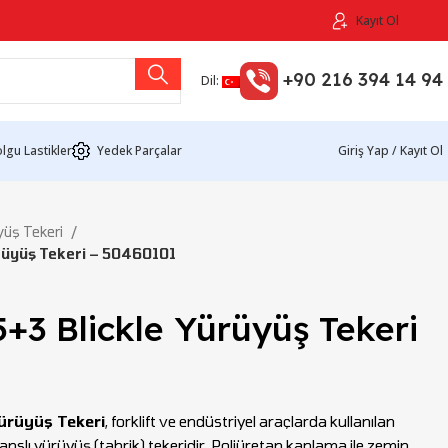
Kayıt Ol
+90 216 394 14 94
Dil:
lgu Lastikler
Yedek Parçalar
Giriş Yap / Kayıt Ol
yüş Tekeri
rüyüş Tekeri – 50460101
+3 Blickle Yürüyüş Tekeri
ürüyüş Tekeri
, forklift ve endüstriyel araçlarda kullanılan
nslı yürüyüş (tahrik) tekeridir. Poliüretan kaplama ile zemin