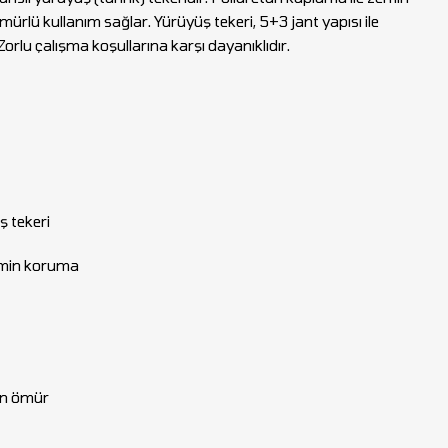
ürlü kullanım sağlar. Yürüyüş tekeri, 5+3 jant yapısı ile
Zorlu çalışma koşullarına karşı dayanıklıdır.
ş tekeri
emin koruma
un ömür