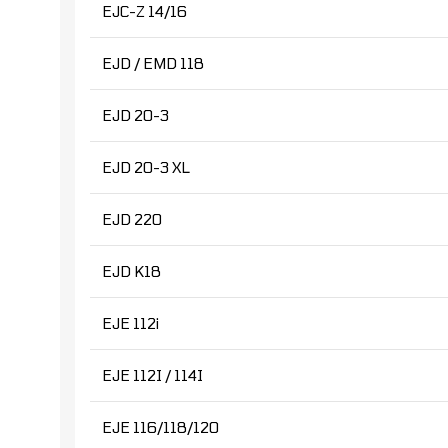
EJC-Z 14/16
EJD / EMD 118
EJD 20-3
EJD 20-3 XL
EJD 220
EJD K18
EJE 112i
EJE 112I / 114I
EJE 116/118/120