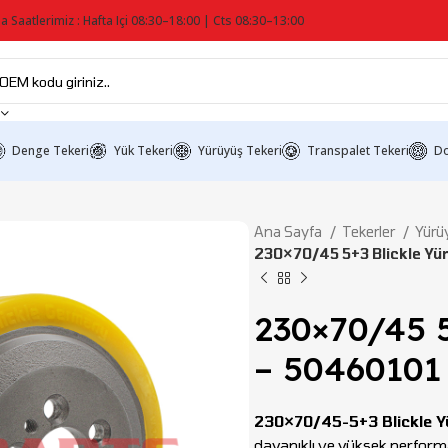
a Saatlerimiz : Hafta Içi 08:30–18:00 | Cts 08:30–13:00
Denge Tekeri
Yük Tekeri
Yürüyüş Tekeri
Transpalet Tekeri
Do
Ana Sayfa
Tekerler
Yürü
230×70/45 5+3 Blickle Yü
230×70/45 5
– 50460101
230×70/45-5+3 Blickle Y
dayanıklı ve yüksek performa