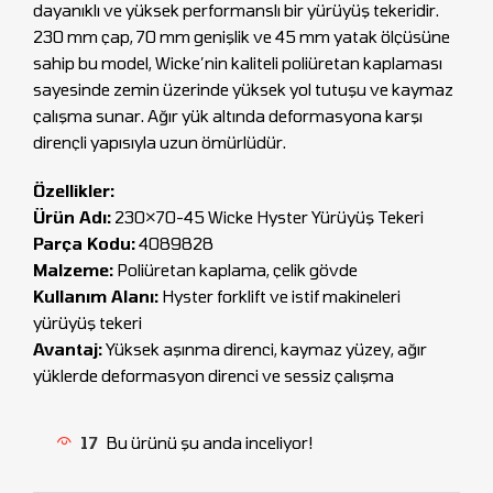
dayanıklı ve yüksek performanslı bir yürüyüş tekeridir.
230 mm çap, 70 mm genişlik ve 45 mm yatak ölçüsüne
sahip bu model, Wicke’nin kaliteli poliüretan kaplaması
sayesinde zemin üzerinde yüksek yol tutuşu ve kaymaz
çalışma sunar. Ağır yük altında deformasyona karşı
dirençli yapısıyla uzun ömürlüdür.
Özellikler:
Ürün Adı:
230×70-45 Wicke Hyster Yürüyüş Tekeri
Parça Kodu:
4089828
Malzeme:
Poliüretan kaplama, çelik gövde
Kullanım Alanı:
Hyster forklift ve istif makineleri
yürüyüş tekeri
Avantaj:
Yüksek aşınma direnci, kaymaz yüzey, ağır
yüklerde deformasyon direnci ve sessiz çalışma
17
Bu ürünü şu anda inceliyor!