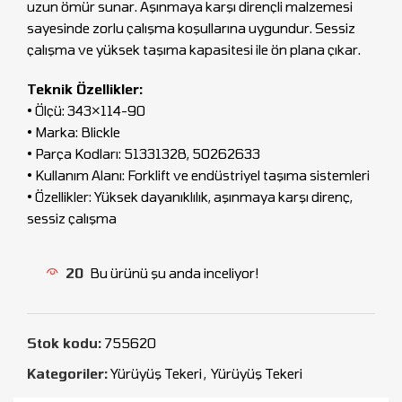
uzun ömür sunar. Aşınmaya karşı dirençli malzemesi
sayesinde zorlu çalışma koşullarına uygundur. Sessiz
çalışma ve yüksek taşıma kapasitesi ile ön plana çıkar.
Teknik Özellikler:
• Ölçü: 343×114-90
• Marka: Blickle
• Parça Kodları: 51331328, 50262633
• Kullanım Alanı: Forklift ve endüstriyel taşıma sistemleri
• Özellikler: Yüksek dayanıklılık, aşınmaya karşı direnç,
sessiz çalışma
20
Bu ürünü şu anda inceliyor!
Stok kodu:
755620
Kategoriler:
Yürüyüş Tekeri
,
Yürüyüş Tekeri