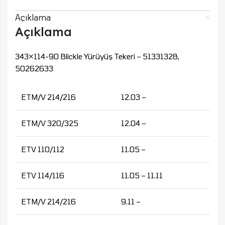
Açıklama
Açıklama
343×114-90 Blickle Yürüyüş Tekeri – 51331328,
50262633
ETM/V 214/216
12.03 –
ETM/V 320/325
12.04 –
ETV 110/112
11.05 –
ETV 114/116
11.05 – 11.11
ETM/V 214/216
9.11 –