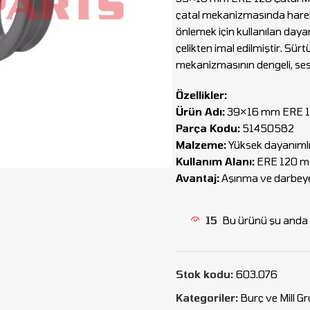
çatal mekanizmasında hareke
önlemek için kullanılan dayan
çelikten imal edilmiştir. Sü
mekanizmasının dengeli, sess
Özellikler:
Ürün Adı:
39×16 mm ERE 12
Parça Kodu:
51450582
Malzeme:
Yüksek dayanımlı 
Kullanım Alanı:
ERE 120 mod
Avantaj:
Aşınma ve darbeye 
15
Bu ürünü şu anda i
Stok kodu:
603.076
Kategoriler:
Burç ve Mill G