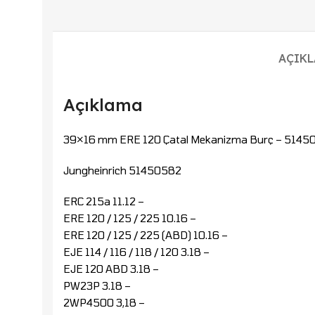
AÇIK
Açıklama
39×16 mm ERE 120 Çatal Mekanizma Burç – 5145
Jungheinrich 51450582
ERC 215a 11.12 –
ERE 120 / 125 / 225 10.16 –
ERE 120 / 125 / 225 (ABD) 10.16 –
EJE 114 / 116 / 118 / 120 3.18 –
EJE 120 ABD 3.18 –
PW23P 3.18 –
2WP4500 3,18 –