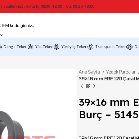
a Saatlerimiz : Hafta Içi 08:30–18:00 | Cts 08:30–13:00
Denge Tekeri
Yük Tekeri
Yürüyüş Tekeri
Transpalet Tekeri
Do
Ana Sayfa
Yedek Parçalar
39×16 mm ERE 120 Çatal 
39×16 mm E
Burç – 514
39×16 mm ERE 120 Çatal Meka