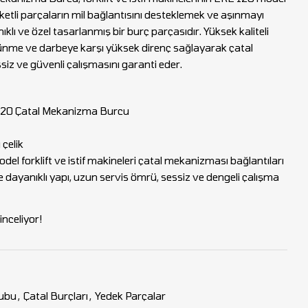
tli parçaların mil bağlantısını desteklemek ve aşınmayı
ıklı ve özel tasarlanmış bir burç parçasıdır. Yüksek kaliteli
rtünme ve darbeye karşı yüksek direnç sağlayarak çatal
iz ve güvenli çalışmasını garanti eder.
0 Çatal Mekanizma Burcu
çelik
el forklift ve istif makineleri çatal mekanizması bağlantıları
dayanıklı yapı, uzun servis ömrü, sessiz ve dengeli çalışma
nceliyor!
rubu
,
Çatal Burçları
,
Yedek Parçalar