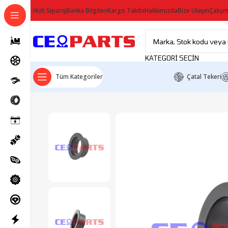
Hızlı Sipariş
Banka Bilgileri
Kargo Takibi
Hakkımızda
Bize Ulaşın
Çalışm
KATEGORI SEÇIN
Tüm Kategoriler
Çatal Tekeri