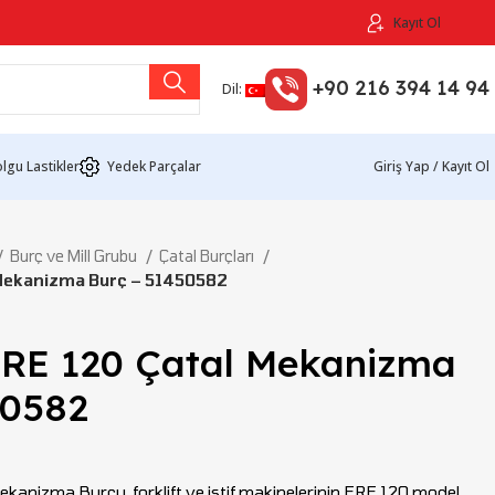
Kayıt Ol
+90 216 394 14 94
Dil:
lgu Lastikler
Yedek Parçalar
Giriş Yap / Kayıt Ol
Burç ve Mill Grubu
Çatal Burçları
Mekanizma Burç – 51450582
RE 120 Çatal Mekanizma
50582
nizma Burcu, forklift ve istif makinelerinin ERE 120 model