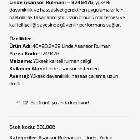
Linde Asansör Rulmanı – 9249476
, yüksek
dayanıklılık ve hassasiyet gerektiren uygulamalar için
özel olarak tasarlanmıştır. Uzun ömürlü malzemesi ve
kaliteli işçiliği sayesinde güvenilir performans sağlar.
Özellikler:
Ürün Adı:
40×90,2×29 Linde Asansör Rulmanı
Parça Kodu:
9249476
Malzeme:
Yüksek kaliteli rulman çeliği
Kullanım Alanı:
Linde asansör sistemleri
Avantaj:
Yüksek dayanıklılık, hassas çalışma, uzun
ömür
12
Bu ürünü şu anda inceliyor!
Stok kodu:
601.008
Kategoriler:
Asansör Rulmanları
,
Linde
,
Yedek