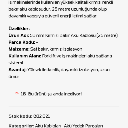
iş makinelerinde kullanılan yüksek kaliteli kırmızı renkli
bakır akü kablosudur. 25 metre uzunluğunda olup
dayanıklı yapısıyla güvenli enerji iletimi sağlar.
Özellikler:
Ürün Adı:
50 mm Kırmızı Bakır Akü Kablosu (25 metre)
Parça Kodu:
–
Malzeme:
Saf bakır, kırmızı izolasyon
Kullanım Alanı:
Forklift ve iş makineleri akü bağlantı
sistemi
Avantaj:
Yüksek iletkenlik, dayanıklı izolasyon, uzun
ömür
16
Bu ürünü şu anda inceliyor!
Stok kodu:
802.021
Kategoriler:
Akü Kabloları
,
Akü Yedek Parçaları